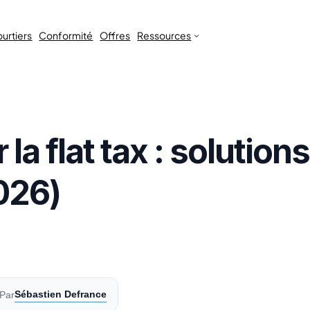
urtiers
Conformité
Offres
Ressources
a flat tax : solution
026)
Sébastien Defrance
Par