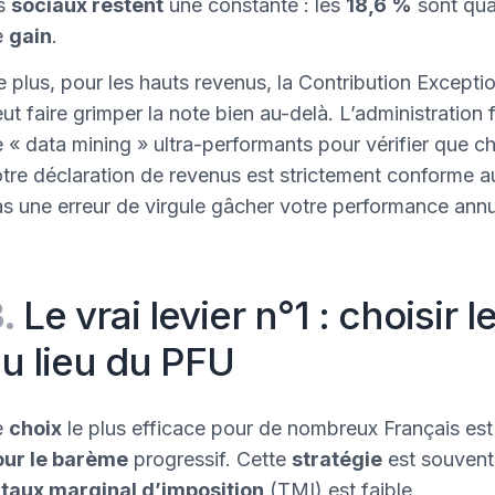
es
sociaux restent
une constante : les
18,6 %
sont qua
e
gain
.
 plus, pour les hauts revenus, la Contribution Except
ut faire grimper la note bien au-delà. L’administration 
 « data mining » ultra-performants pour vérifier que 
tre déclaration de revenus est strictement conforme au
s une erreur de virgule gâcher votre performance annu
3.
Le vrai levier n°1 : choisir
u lieu du PFU
e
choix
le plus efficace pour de nombreux Français es
our le barème
progressif. Cette
stratégie
est souvent
e
taux marginal d’imposition
(TMI) est faible.