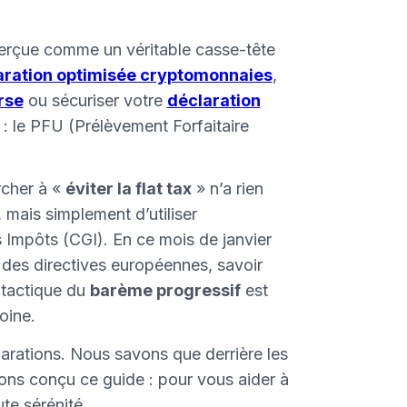
 perçue comme un véritable casse-tête
aration optimisée cryptomonnaies
,
rse
ou sécuriser votre
déclaration
: le PFU (Prélèvement Forfaitaire
rcher à «
éviter la flat tax
» n’a rien
e, mais simplement d’utiliser
s Impôts (CGI). En ce mois de janvier
n des directives européennes, savoir
x tactique du
barème progressif
est
oine.
arations. Nous savons que derrière les
avons conçu ce guide : pour vous aider à
te sérénité.