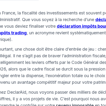
 France, la fiscalité des investissements est souvent
ministratif. Que vous soyez à la recherche d’une
décl
e vous deviez finaliser votre
déclaration impôts bou
mpôts trading
, un acronyme revient systématiquement 
ique).
urtant, une chose doit être claire d’entrée de jeu : che
illégal. Il ne s’agit pas de braver l’administration fiscal
telligemment les leviers offerts par le Code Général de
26, alors que le cadre fiscal se durcit sous la pressio
ngler entre la dispense, l’exonération totale ou le choi
venu un avantage compétitif majeur pour votre patrim
ez DeclarAid, nous voyons passer des milliers de décl
iffres, il y a vos projets de vie. C’est pourquoi nous 
prendre le contrôle sur votre
revenu imposable
en tou