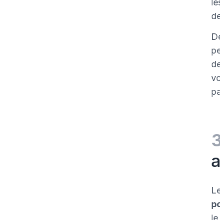
l
d
De
pe
de
vo
pa
a
L
p
l