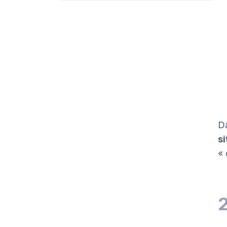
D
si
« 