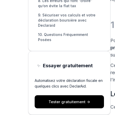
8. Les erreurs qui font “croire”
qu’on évite la flat tax
9. Sécuriser vos calculs et votre
déclaration boursière avec
1
Declaraid
10. Questions Fréquemment
Posées
Po
pr
s
Ce
Essayer gratuitement
✨
re
l’
Automatisez votre déclaration fiscale en
quelques clics avec DeclarAid.
L
Tester gratuitement →
Ce