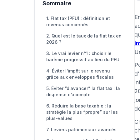
Sommaire
En
1. Flat tax (PFU) : définition et
revenus concernés
ad
qu
2. Quel est le taux de la flat tax en
2026 ?
i
Un
3. Le vrai levier n°1 : choisir le
barème progressif au lieu du PFU
Po
4. Éviter l’impôt sur le revenu
d’
grâce aux enveloppes fiscales
in
5. Éviter “d’avancer” la flat tax : la
20
dispense d’acompte
jo
6. Réduire la base taxable : la
de
stratégie la plus “propre” sur les
plus-values
Ch
7. Leviers patrimoniaux avancés
ch
re