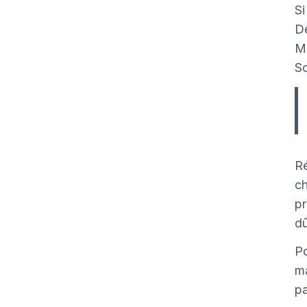
Si
De
Ma
So
Ré
ch
pr
dû
Po
ma
pa