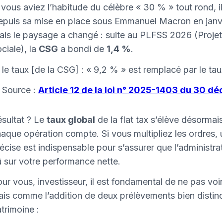
 vous aviez l’habitude du célèbre « 30 % » tout rond, il 
puis sa mise en place sous Emmanuel Macron en janvier
is le paysage a changé : suite au PLFSS 2026 (Projet
ciale), la
CSG
a bondi de
1,4 %
.
le taux [de la CSG] : « 9,2 % » est remplacé par le tau
Source :
Article 12 de la loi n° 2025-1403 du 30 
sultat ? Le
taux global
de la flat tax s’élève désormai
aque opération compte. Si vous multipliez les ordres,
écise est indispensable pour s’assurer que l’administra
 sur votre performance nette.
ur vous, investisseur, il est fondamental de ne pas vo
is comme l’addition de deux prélèvements bien distinct
trimoine :