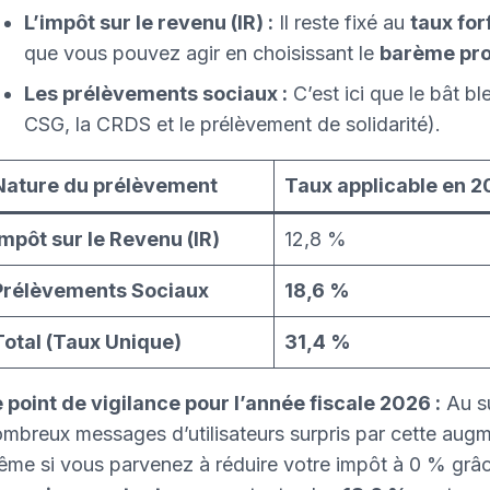
L’impôt sur le revenu (IR) :
Il reste fixé au
taux for
que vous pouvez agir en choisissant le
barème pro
Les prélèvements sociaux :
C’est ici que le bât bl
CSG, la CRDS et le prélèvement de solidarité).
Nature du prélèvement
Taux applicable en 
Impôt sur le Revenu (IR)
12,8 %
Prélèvements Sociaux
18,6 %
Total (Taux Unique)
31,4 %
 point de vigilance pour l’année fiscale 2026 :
Au su
mbreux messages d’utilisateurs surpris par cette augm
me si vous parvenez à réduire votre impôt à 0 % grâce